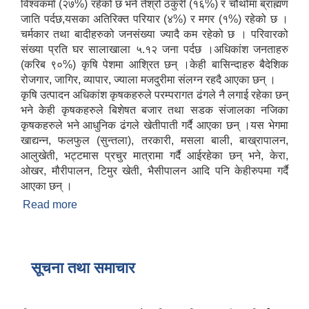
विश्वकर्मा (२७%) रहेको छ भने तेश्रो ठकुरी (१६%) र चौथोमा ब्राह्मण
जाति पर्दछ,यसका अतिरिक्त परियार (४%) र मगर (१%) रहेको छ ।
चर्मकार तथा बादीहरुको जनसंख्या ज्यादै कम रहेको छ । परिवारको
संख्या प्रति घर सालाखाला ५.१२ जना पर्दछ ।अधिकांश जनताहरु
(करिब ९०%) कृषि पेशमा आश्रित छन् ।केही बासिन्दाहरु बैदेशिक
रोजगार, जागिर, व्यापार, ज्याला मजदुरीमा संलग्न रहदै आएका छन् ।
कृषि उत्पादन अधिकांश कृषकहरुले परम्परागत ढंगले नै लगाई रहेका छन्
भने केही कृषकहरुले बिशेषत बजार तथा सडक संजालका नजिका
कृषकहरुले भने आधुनिक ढंगले खेतीपाती गर्दै आएका छन् ।यस भेगमा
खाद्यन्न, फलफुल (सुन्तला), तरकारी, मसला बाली, बाख्रापालन,
आलुखेती, भट्टमास प्रचुर मात्रामा गर्दै आईरहेका छन् भने, केरा,
ओखर, मौरीपालन, टिमुर खेती, भैसीपालन आदि पनि केहीरुपमा गर्दै
आएका छन् ।
Read more
about संक्षिप्त परिचय
सूचना तथा समाचार