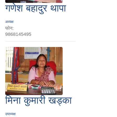
गणेश बहादुर थापा
अध्यक्ष
फोन:
9868145495
मिना कुमारी खड्का
उपाध्यक्ष