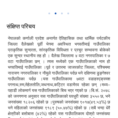
गाउँपालिका अध्यक्ष ज्यु बाट निति तथा कार्यक्रम (२०८३/०८४) प्रस्तुत गर्नुहुदै ।
गाउँपालिका उपाध्यक्ष श्री मिनाकुमारी खड्का ज्यू बाट वार्षिक बजेट तथा कार्यक्रम
(२०८३/०८४) प्रस्तुत गर्नुहुदै ।
संक्षिप्त परिचय
नेपालको कर्णाली प्रदेश अन्तर्गत ऐतिहासिक तथा धार्मिक पर्यटकीय
जिल्ला दैलेखको पूर्वी भेगमा अवस्थित भगवतीमाई गाउँपालिका
प्राकृतिक सुन्दरता, सांस्कृतिक विविधता र प्रचुर सम्भावना बोकेको
एक सुन्दर स्थानीय तह हो । दैलेख जिल्लामा ४ वटा नगरपालिका र ७
वटा गाउँपालिका छन् । त्यस मध्येको एक गाउँपालिकाको नाम हो
भगवतिमाई गाउँपालिका ।पूर्व र उत्तरमा जाजरकोट जिल्ला, पश्चिममा
नारायण नगरपालिका र नौमुले गाउँपालिका पर्दछ भने दक्षिणमा डुङ्गेश्वर
गाउँपालिका पर्दछ ।यस गाउँपालिकामा ७वटा वडाहरु(क्रमश
पगनाथ,रुम,मेहेलतोलि,जथनाथ,कट्टिर वडाभैरव रहेका छन् ।मध्य–
पहाडी लोकमार्ग यस गाउँपालिकाको बिच भएर गएको छ ।बि.सं. २०७८
को जनगणना अनुसार यस गाउँपालिकाको घरधुरी संख्या ३५५० छ, भने
जनसंख्या १८२०६ रहेको छ ।पुरुषको जनसंख्या ९०१७(४९.५३%) छ
भने महिलाको जनसंख्या ९१८९ (५०.४७%) रहेको छ ।सबै भन्दा धेरै
क्षेत्रीको बसोबास (४२%) रहेको यस गाउँपालिकाम दोश्रो जनसंख्या