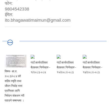
फोन:
9804542338
ईमेल:
ito.bhagawatimaimun@gmail.com
गाउँ कार्यपालिका
गाउँ कार्यपालिका
गाउँ कार्यपालिका
बैठकका निर्णयहरु -
बैठकका निर्णयहरु -
बैठकका निर्णयहरु -
विषयः आ.व.
१/२०८३-०८४
१५/२०८२-०८३
१४/२०८२-०८३
२०८३/०८४ को
सहिद स्मृति तथा
जीवन निर्वाह भत्ता
प्राप्तिका लागि
निवेदन संकलन गरी
पठाउने सम्बन्धमा ।