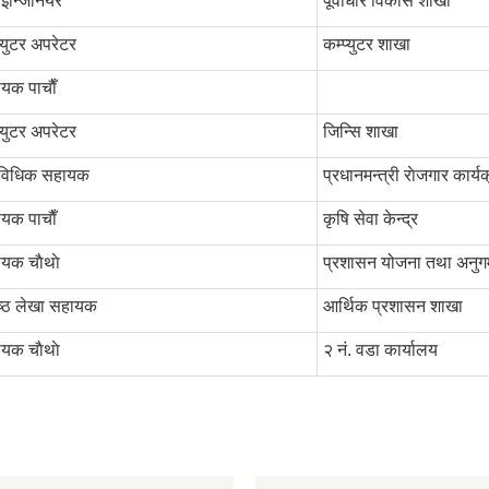
इन्जिनियर
पूर्वाधार विकास शाखा
प्युटर अपरेटर
कम्प्युटर शाखा
यक पाचाै‌ँ
प्युटर अपरेटर
जिन्सि शाखा
ाविधिक सहायक
प्रधानमन्त्री राेजगार कार्य
यक पाचाै‌ँ
कृषि सेवा केन्द्र
यक चाैथाे
प्रशासन योजना तथा अनु
ष्ठ लेखा सहायक
आर्थिक प्रशासन शाखा
यक चाैथाे
२ नं. वडा कार्यालय