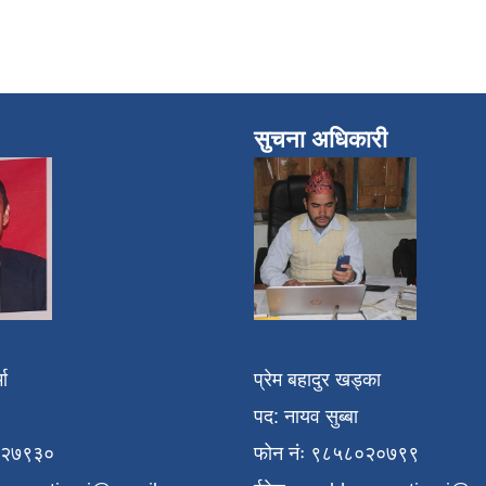
सुचना अधिकारी
मा
प्रेम बहादुर खड्का
पद: नायव सुब्बा
१२७९३०
फोन नंः ९८५८०२०७९९