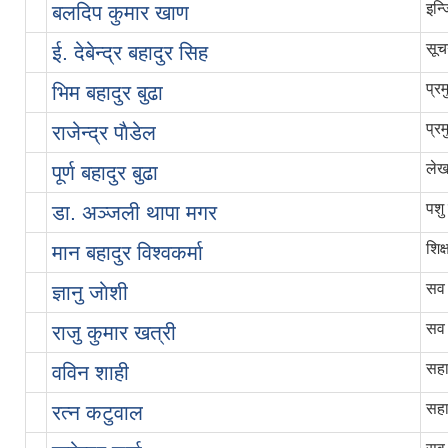
इन्
बलदिप कुमार खाण
सूच
ई. देबेन्द्र बहादुर सिह
प्र
भिम बहादुर बुढा
प्र
राजेन्द्र पाैडेल
लेख
पूर्ण बहादुर बुढा
पशु
डा. अञ्जली थापा मगर
शिक्
मान बहादुर विश्वकर्मा
सव 
ज्ञानु जाेशी
सव 
राजु कुमार खत्री
सहा
वविन शाही
सहा
रत्न कटुवाल