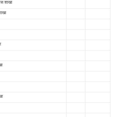
कास शाखा
शाखा
ा
खा
खा