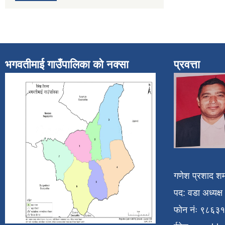
भगवतीमाई गाउँपालिका को नक्सा
प्रवत्ता
गणेश प्रशाद शर्
पद: वडा अध्यक्ष
फोन नंः ९८६३