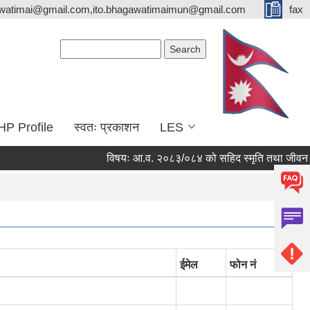
watimai@gmail.com,ito.bhagawatimaimun@gmail.com
fax
Search form
Search
HP Profile
स्वतः प्रकाशन
LES
विषयः आ.व. २०८३/०८४ को सहिद स्मृति तथा जीवन निर्वाह 
ईमेल
फोन नं