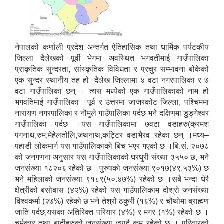
नेपालको कर्णाली प्रदेश अन्तर्गत ऐतिहासिक तथा धार्मिक पर्यटकीय
जिल्ला दैलेखको पूर्वी भेगमा अवस्थित भगवतीमाई गाउँपालिका
प्राकृतिक सुन्दरता, सांस्कृतिक विविधता र प्रचुर सम्भावना बोकेको
एक सुन्दर स्थानीय तह हो।दैलेख जिल्लामा ४ वटा नगरपालिका र ७
वटा गाउँपालिका छन् । त्यस मध्येको एक गाउँपालिकाको नाम हो
भगवतिमाई गाउँपालिका ।पूर्व र उत्तरमा जाजरकोट जिल्ला, पश्चिममा
नारायण नगरपालिका र नौमुले गाउँपालिका पर्दछ भने दक्षिणमा डुङ्गेश्वर
गाउँपालिका पर्दछ ।यस गाउँपालिकामा ७वटा वडाहरु(क्रमश
पगनाथ,रुम,मेहेलतोलि,जथनाथ,कट्टिर वडाभैरव रहेका छन् ।मध्य–
पहाडी लोकमार्ग यस गाउँपालिकाको बिच भएर गएको छ ।बि.सं. २०७८
को जनगणना अनुसार यस गाउँपालिकाको घरधुरी संख्या ३५५० छ, भने
जनसंख्या १८२०६ रहेको छ ।पुरुषको जनसंख्या ९०१७(४९.५३%) छ
भने महिलाको जनसंख्या ९१८९(५०.४७%) रहेको छ ।सबै भन्दा धेरै
क्षेत्रीको बसोबास (४२%) रहेको यस गाउँपालिकाम दोश्रो जनसंख्या
विश्वकर्मा (२७%) रहेको छ भने तेश्रो ठकुरी (१६%) र चौथोमा ब्राह्मण
जाति पर्दछ,यसका अतिरिक्त परियार (४%) र मगर (१%) रहेको छ ।
चर्मकार तथा बादीहरुको जनसंख्या ज्यादै कम रहेको छ । परिवारको