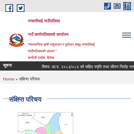
Skip to main content
भगवतीमाई गाउँपालिका
गाउँ कार्यपालिकाको कार्यालय
"ब्यवसायिक कृषी-पशुपालन र पुर्वाधार,समृद्ब भगवतीमाई
गाउँपालिकाको आधार "
कर्णाली प्रदेश, दैलेख
सूचना
विषयः आ.व. २०८३/०८४ को सहिद स्मृति तथा जीवन निर्वाह भत्ता प्रा
You are here
Home
» संक्षिप्त परिचय
संक्षिप्त परिचय