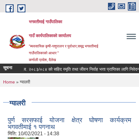
Skip to main content
भगवतीमाई गाउँपालिका
गाउँ कार्यपालिकाको कार्यालय
"ब्यवसायिक कृषी-पशुपालन र पुर्वाधार,समृद्ब भगवतीमाई
गाउँपालिकाको आधार "
कर्णाली प्रदेश, दैलेख
सूचना
विषयः आ.व. २०८३/०८४ को सहिद स्मृति तथा जीवन निर्वाह भत्ता प्राप्तिका लागि निवेदन सं
You are here
Home
» ग्यालरी
ग्यालरी
पुर्ण सरसफाई योजना क्षेत्र घोषणा कार्यक्रम
भगवतीमाई १ पगनाथ
मिति:
10/02/2021 - 14:38