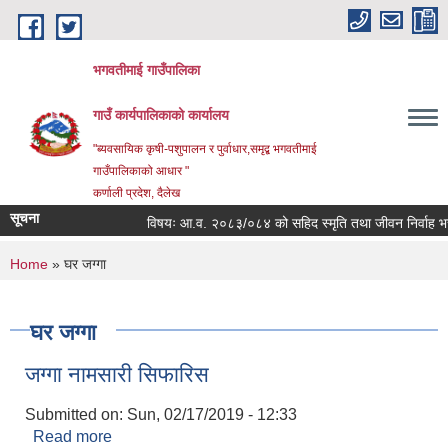
Skip to main content
भगवतीमाई गाउँपालिका
गाउँ कार्यपालिकाको कार्यालय
"ब्यवसायिक कृषी-पशुपालन र पुर्वाधार,समृद्ब भगवतीमाई
गाउँपालिकाको आधार "
कर्णाली प्रदेश, दैलेख
सूचना
विषयः आ.व. २०८३/०८४ को सहिद स्मृति तथा जीवन निर्वाह भत्ता प्
You are here
Home
» घर जग्गा
घर जग्गा
जग्गा नामसारी सिफारिस
Submitted on:
Sun, 02/17/2019 - 12:33
Read more
about जग्गा नामसारी सिफारिस