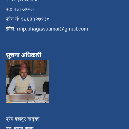
पद: वडा अध्यक्ष
फोन नंः ९८६३१२७९३०
ईमेल:
rmp.bhagawatimai@gmail.com
सुचना अधिकारी
प्रेम बहादुर खड्का
पद: नायव सुब्बा