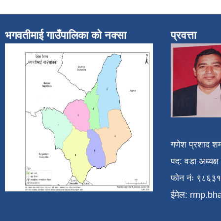
भगवतीमाई गाउँपालिका को नक्सा
प्रवत्ता
गणेश प्रशाद शर्
पद: वडा अध्यक्ष
फोन नंः ९८६३
ईमेल:
rmp.bh