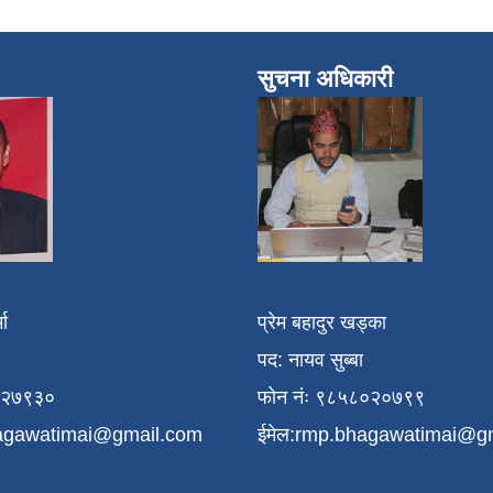
सुचना अधिकारी
मा
प्रेम बहादुर खड्का
पद: नायव सुब्बा
१२७९३०
फोन नंः ९८५८०२०७९९
agawatimai@gmail.com
ईमेल:
rmp.bhagawatimai@g