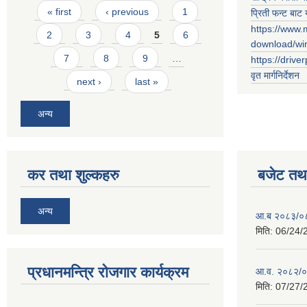
Pages
« first
‹ previous
1
प्रिती फन्ट बाट 
https://www.
2
3
4
5
6
download/w
7
8
9
…
https://drive
वृत मार्गनिर्देशन
next ›
last »
अन्य
कर तथा शुल्कहरु
बजेट तथा
अन्य
आ.ब २०८३/०८४ 
मिति:
06/24/
प्रधानमन्त्रि रोजगार कार्यक्रम
आ.व. २०८२/०८३
मिति:
07/27/