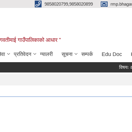
9858020799,9858020899
rmp.bhaga
ब भगवतीमाई गाउँपालिकाको आधार "
ेवा
प्रतिवेदन
ग्यालरी
सूचना
सम्पर्क
Edu Doc
विषयः आ.व.