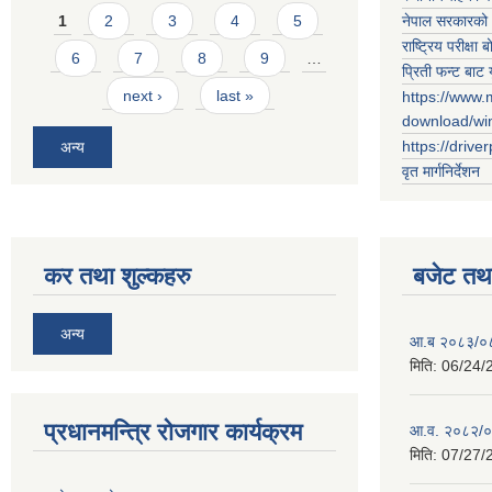
Pages
नेपाल सरकारको 
1
2
3
4
5
राष्ट्रिय परीक्षा बो
6
7
8
9
…
प्रिती फन्ट बाट 
next ›
last »
https://www.
download/w
https://drive
अन्य
वृत मार्गनिर्देशन
कर तथा शुल्कहरु
बजेट तथा
अन्य
आ.ब २०८३/०८४ 
मिति:
06/24/
प्रधानमन्त्रि रोजगार कार्यक्रम
आ.व. २०८२/०८३
मिति:
07/27/