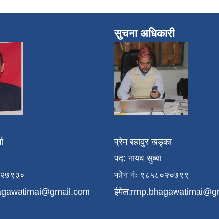
सुचना अधिकारी
मा
प्रेम बहादुर खड्का
पद: नायव सुब्बा
१२७९३०
फोन नंः ९८५८०२०७९९
agawatimai@gmail.com
ईमेल:
rmp.bhagawatimai@g