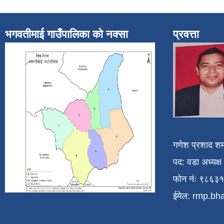
भगवतीमाई गाउँपालिका को नक्सा
प्रवत्ता
गणेश प्रशाद शर्
पद: वडा अध्यक्ष
फोन नंः ९८६३
ईमेल:
rmp.bh