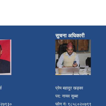
सुचना अधिकारी
मा
प्रेम बहादुर खड्का
पद: नायव सुब्बा
१२७९३०
फोन नंः ९८५८०२०७९९