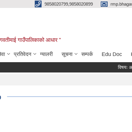
9858020799,9858020899
rmp.bhaga
ब भगवतीमाई गाउँपालिकाको आधार "
ेवा
प्रतिवेदन
ग्यालरी
सूचना
सम्पर्क
Edu Doc
विषयः आ.व. २
७