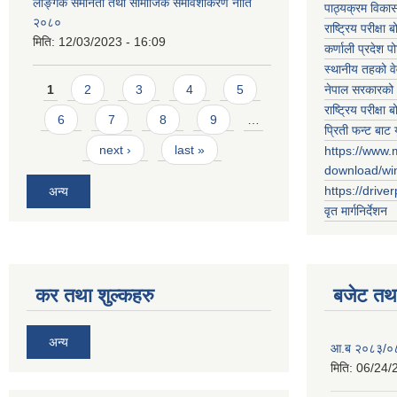
लैङ्गिक समानता तथा सामाजिक समावेशीकरण नीति
पाठ्यक्रम विकास 
२०८०
राष्ट्रिय परीक्षा बो
मिति:
12/03/2023 - 16:09
कर्णाली प्रदेश पो
स्थानीय तहको व
Pages
नेपाल सरकारको 
1
2
3
4
5
राष्ट्रिय परीक्षा बो
6
7
8
9
…
प्रिती फन्ट बाट 
next ›
last »
https://www.
download/w
https://drive
अन्य
वृत मार्गनिर्देशन
कर तथा शुल्कहरु
बजेट तथा
अन्य
आ.ब २०८३/०८४ 
मिति:
06/24/