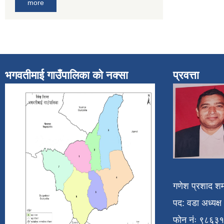
more
भगवतीमाई गाउँपालिका को नक्सा
प्रवत्ता
गणेश प्रशाद शर्
पद: वडा अध्यक्ष
फोन नंः ९८६३