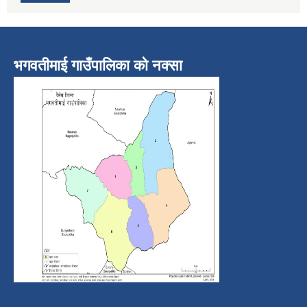
भगवतीमाई गाउँपालिका को नक्सा